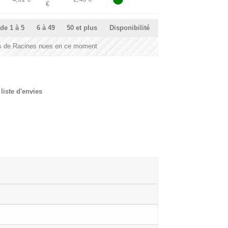
€
de 1 à 5
6 à 49
50 et plus
Disponibilité
 de Racines nues en ce moment
liste d'envies