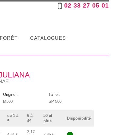
02 33 27 05 01
FORÊT
CATALOGUES
JULIANA
NAE
Origine :
Taille :
M500
SP 500
de 1 à
6 à
50 et
Disponibilité
5
49
plus
3,17
4,61 €
2,45 €