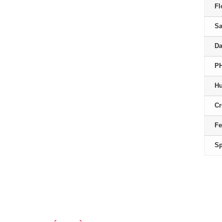
Fl
Sa
Da
PH
Hu
Cr
Fe
Sp