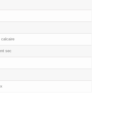
 calcaire
ent sec
ux