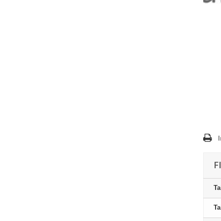
F
Ta
Ta