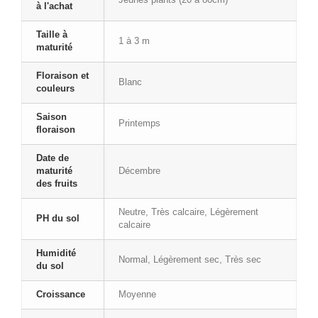
à l'achat
Taille à
1 à 3 m
maturité
Floraison et
Blanc
couleurs
Saison
Printemps
floraison
Date de
maturité
Décembre
des fruits
Neutre, Très calcaire, Légèrement
PH du sol
calcaire
Humidité
Normal, Légèrement sec, Très sec
du sol
Croissance
Moyenne