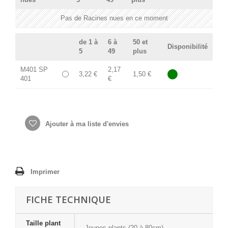
Pas de Racines nues en ce moment
de 1 à
6 à
50 et
Disponibilité
5
49
plus
M401 SP
2,17
3,22 €
1,50 €
401
€
Ajouter à ma liste d'envies
Imprimer
FICHE TECHNIQUE
Taille plant
Jeunes plants (20 à 80cm)