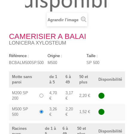
Agrandir l'image
CAMERISIER A BALAI
LONICERA XYLOSTEUM
Référence :
Origine :
Taille :
BCBALM500SP.500
M500
SP 500
Motte sans
de 1
6 à
50 et
Disponibilité
paroi
à 5
49
plus
M200 SP
4,70
3,17
2,20 €
200
€
€
M500 SP
3,26
2,20
1,52 €
500
€
€
Racines
de 1 à
6 à
50 et
Disponibilité
nues
5
49
plus