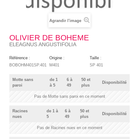
Agrandir l'image
OLIVIER DE BOHEME
ELEAGNUS ANGUSTIFOLIA
Référence :
Origine :
Taille :
BOBOHM401SP.401
M401
SP 401
Motte sans
de 1
6 à
50 et
Disponibilité
paroi
à 5
49
plus
Pas de Motte sans paroi en ce moment
Racines
de 1 à
6 à
50 et
Disponibilité
nues
5
49
plus
Pas de Racines nues en ce moment