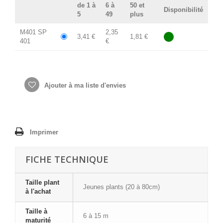
de 1 à
6 à
50 et
Disponibilité
5
49
plus
M401 SP
2,35
3,41 €
1,81 €
401
€
Ajouter à ma liste d'envies
Imprimer
FICHE TECHNIQUE
Taille plant
Jeunes plants (20 à 80cm)
à l'achat
Taille à
6 à 15 m
maturité